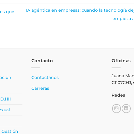
IA agéntica en empresas: cuando la tecnología deja
tes que
empieza a
Contacto
Oficinas
Juana Mans
upción
Contactanos
C1107CHJ,
Carreras
Redes
DD.HH
exual
e Gestión