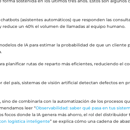
de forma sostenida en los últimos tres años. Estos son algunos 
 chatbots (asistentes automáticos) que responden las consult
s y reduce un 40% el volumen de llamadas al equipo humano.
modelos de IA para estimar la probabilidad de que un cliente 
.
ra planificar rutas de reparto más eficientes, reduciendo el 
r del país, sistemas de visión artificial detectan defectos en 
, sino de combinarla con la automatización de los procesos qu
comendamos leer “
Observabilidad: saber qué pasa en tus siste
 los focos donde la IA genera más ahorro, el rol del distribuido
con logística inteligente
” se explica cómo una cadena de aba