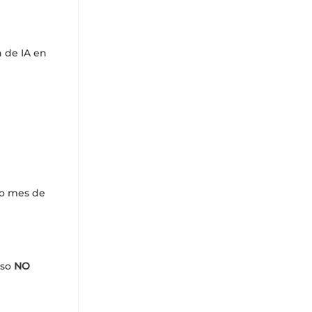
 de IA en
vo mes de
aso
NO