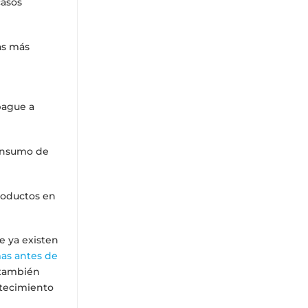
casos
as más
pague a
consumo de
productos en
e ya existen
mas antes de
r también
stecimiento