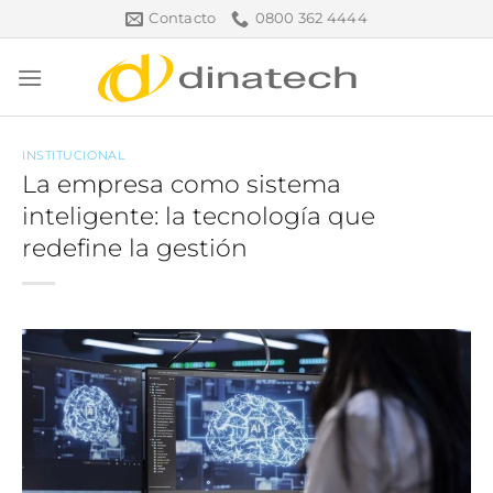
Saltar
Contacto
0800 362 4444
al
contenido
INSTITUCIONAL
La empresa como sistema
inteligente: la tecnología que
redefine la gestión